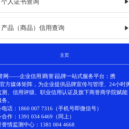
个人证书查询
产品（商品）信用查询
主页
誉网
—
—
企业信用
∣
商誉∣品牌一站式服务平台
：
携
+官
方
媒体
矩阵，
为企业
提供
品牌宣传与管理、24小时
监
测、
信
用评级、职
业信用
认证及旗下商誉
商学院
赋能
服务。
电话：1860 007 7316（手机号即微信号）
合作：1391 034 6469（同上）
誉情监测中心：1381 004 4668