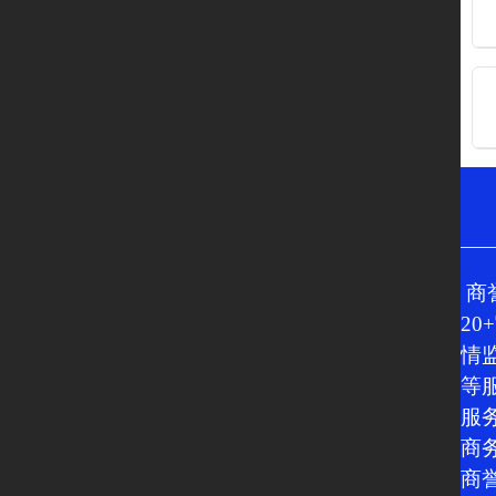
商
20
情
等
服务
商务
商誉